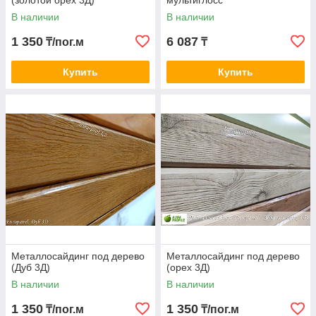
(золотой орех 3Д)
мультиглосс
В наличии
В наличии
1 350
6 087
₸/пог.м
₸
Купить
Купить
Корабельный брус
Рабочая ширина 226 мм
Металлосайдинг под дерево
Металлосайдинг под дерево
(Дуб 3Д)
(орех 3Д)
В наличии
В наличии
1 350
1 350
₸/пог.м
₸/пог.м