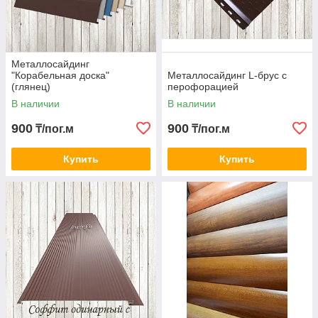
Металлосайдинг
"Корабельная доска"
Металлосайдинг L-брус с
(глянец)
перофорацией
В наличии
В наличии
900
900
₸/пог.м
₸/пог.м
Купить
Купить
L-Брус
Рабочая ширина 240 мм