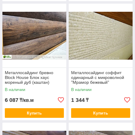
Сайдинг - вагонка 120
Рабочая ширина 120 мм
Металлосайдинг бревно
Металлосайдинг соффит
Block House Блок хаус
одинарный с микроволной
мореный дуб (каштан)
"Мрамор бежевый"
В наличии
В наличии
6 087
1 344
₸/кв.м
₸
Купить
Купить