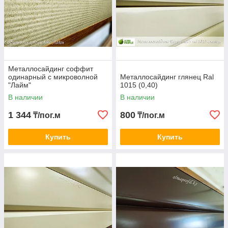
Металлосайдинг соффит
одинарный с микроволной
Металлосайдинг глянец Ral
"Лайм"
1015 (0,40)
В наличии
В наличии
1 344
800
₸/пог.м
₸/пог.м
Купить
Купить