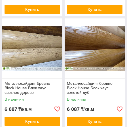
Купить
Купить
Блок - Хаус
Рабочая ширина 350 мм
Софит 180 с микроволной
Металлосайдинг бревно
Металлосайдинг бревно
Block House Блок хаус
Block House Блок хаус
Рабочая ширина 180 мм
светлое дерево
золотой дуб
В наличии
В наличии
6 087
6 087
₸/кв.м
₸/кв.м
Купить
Купить