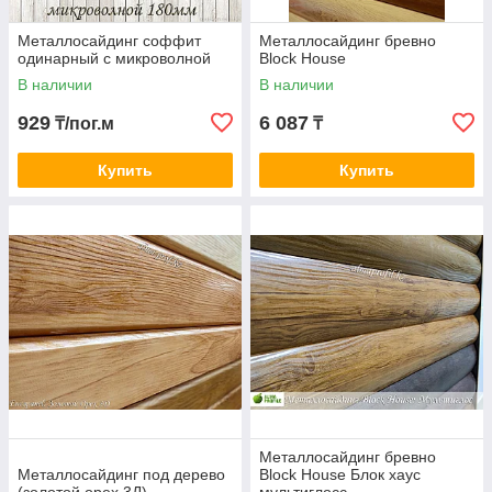
Металлосайдинг соффит
Металлосайдинг бревно
одинарный с микроволной
Block House
В наличии
В наличии
929
6 087
₸/пог.м
₸
Софит L-Брус
Рабочая ширина 240 мм
Купить
Купить
L-Брус с микроволной
Металлосайдинг бревно
Металлосайдинг под дерево
Block House Блок хаус
Рабочая ширина 240 мм