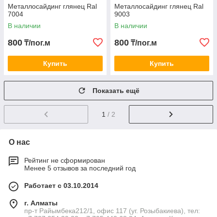
Металлосайдинг глянец Ral
Металлосайдинг глянец Ral
7004
9003
В наличии
В наличии
800
800
₸/пог.м
₸/пог.м
Купить
Купить
Показать ещё
1
/ 2
О нас
Рейтинг не сформирован
Менее 5 отзывов за последний год
Работает с 03.10.2014
г. Алматы
пр-т Райымбека212/1, офис 117 (уг. Розыбакиева), тел: