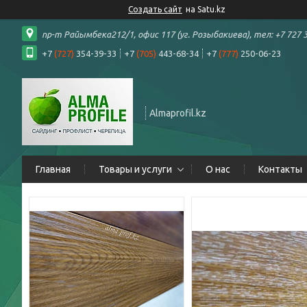
Создать сайт
на Satu.kz
пр-т Райымбека212/1, офис 117 (уг. Розыбакиева), тел: +7 727 3
+7
(727)
354-39-33
+7
(705)
443-68-34
+7
(777)
250-06-23
Almaprofil.kz
Главная
Товары и услуги
О нас
Контакты