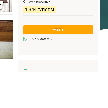
Оптом и в розницу
1 344 ₸/пог.м
Купить
+77772500623