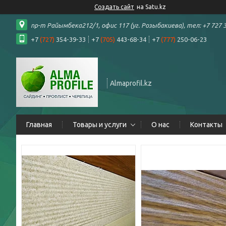
Создать сайт
на Satu.kz
пр-т Райымбека212/1, офис 117 (уг. Розыбакиева), тел: +7 727 3
+7
(727)
354-39-33
+7
(705)
443-68-34
+7
(777)
250-06-23
Almaprofil.kz
Главная
Товары и услуги
О нас
Контакты