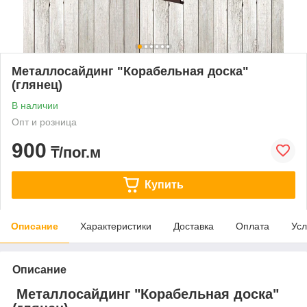
Металлосайдинг "Корабельная доска"
(глянец)
В наличии
Опт и розница
900
₸/пог.м
Купить
Описание
Характеристики
Доставка
Оплата
Усл
Описание
Металлосайдинг "Корабельная доска"