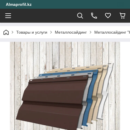
Almaprofil.kz
Товары и услуги
Металлосайдинг
Металлосайдинг "К