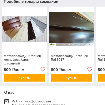
Подобные товары компании
Металлосайдинг глянец,
Металлосайдинг глянец
Мета
металлосайдинг
Ral 8017
Ral 
фасадный
800
800
800
₸/пог.м
₸/пог.м
Купить
Купить
О нас
Рейтинг не сформирован
Менее 5 отзывов за последний год