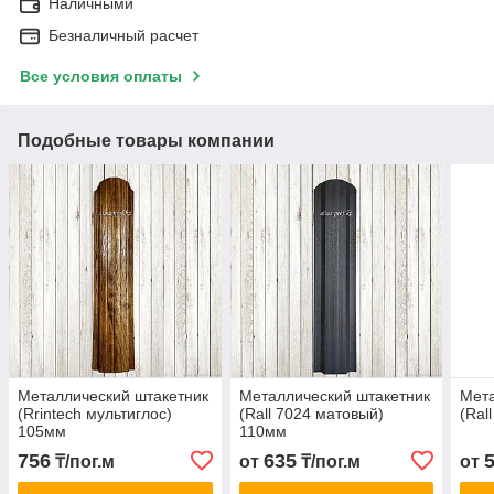
Наличными
Безналичный расчет
Все условия оплаты
Подобные товары компании
Металлический штакетник
Металлический штакетник
Мета
(Rrintech мультиглос)
(Rall 7024 матовый)
(Ral
105мм
110мм
756
635
₸/пог.м
от
₸/пог.м
от