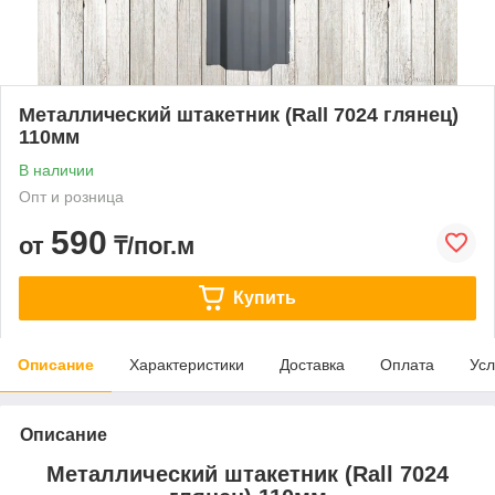
Металлический штакетник (Rall 7024 глянец)
110мм
В наличии
Опт и розница
590
от
₸/пог.м
Купить
Описание
Характеристики
Доставка
Оплата
Усл
Описание
Металлический штакетник (Rall 7024