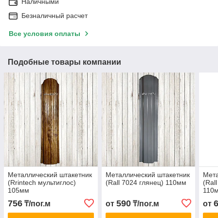
Наличными
Безналичный расчет
Все условия оплаты
Подобные товары компании
Металлический штакетник
Металлический штакетник
Мета
(Rrintech мультиглос)
(Rall 7024 глянец) 110мм
(Ral
105мм
110
756
590
₸/пог.м
от
₸/пог.м
от