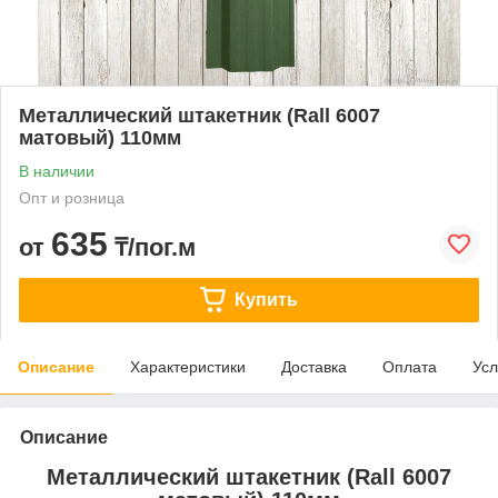
Металлический штакетник (Rall 6007
матовый) 110мм
В наличии
Опт и розница
635
от
₸/пог.м
Купить
Описание
Характеристики
Доставка
Оплата
Усл
Описание
Металлический штакетник (Rall 6007