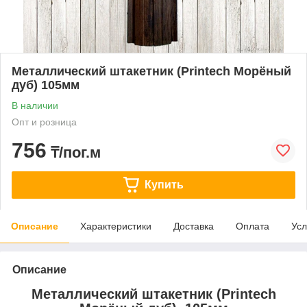
Металлический штакетник (Printech Морёный
дуб) 105мм
В наличии
Опт и розница
756
₸/пог.м
Купить
Описание
Характеристики
Доставка
Оплата
Усл
Описание
Металлический штакетник (Printech