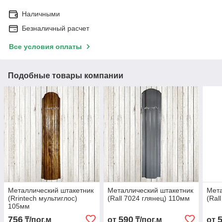
Наличными
Безналичный расчет
Все условия оплаты
Подобные товары компании
Металлический штакетник
Металлический штакетник
Мета
(Rrintech мультиглос)
(Rall 7024 глянец) 110мм
(Ral
105мм
756
590
₸/пог.м
от
₸/пог.м
от