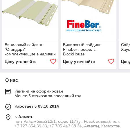
Виниловый сайдинг
Виниловый сайдинг
Сайд
"Стандарт"
Fineber профиль
Хаус
комплектующие в наличии
BlockHouse
слоновая кость
Цену уточняйте
Цену уточняйте
Цен
О нас
Рейтинг не сформирован
Менее 5 отзывов за последний год
Работает с 03.10.2014
г. Алматы
пр-т Райымбека212/1, офис 117 (уг. Розыбакиева), тел:
+7 727 354 39 33, +7 705 443 68 34, Алматы, Казахстан