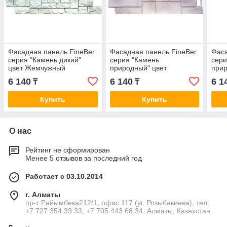
Фасадная панель FineBer
Фасадная панель FineBer
Фаса
серия "Камень дикий"
серия "Камень
сери
цвет Жемчужный
природный" цвет
прир
Жемчужный
Ква
6 140
6 140
6 1
₸
₸
Купить
Купить
О нас
Рейтинг не сформирован
Менее 5 отзывов за последний год
Работает с 03.10.2014
г. Алматы
пр-т Райымбека212/1, офис 117 (уг. Розыбакиева), тел:
+7 727 354 39 33, +7 705 443 68 34, Алматы, Казахстан