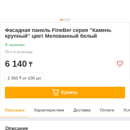
Фасадная панель FineBer серия "Камень
крупный" цвет Мелованный белый
В наличии
Опт и розница
6 140
₸
2 350 ₸
от 100 шт.
Купить
Описание
Характеристики
Доставка
Оплата
Усл
Описание