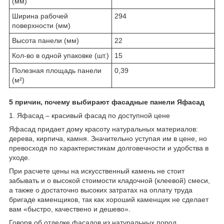
(мм)
Ширина рабочей
294
поверхности (мм)
Высота панели (мм)
22
Кол-во в одной упаковке (шт.)
15
Полезная площадь панели
0,39
(м²)
5 причин, почему выбирают фасадные панели Яфасад
1. Яфасад – красивый фасад по доступной цене
Яфасад придает дому красоту натуральных материалов:
дерева, кирпича, камня. Значительно уступая им в цене, но
превосходя по характеристикам долговечности и удобства в
уходе.
При расчете цены на искусственный камень не стоит
забывать и о высокой стоимости кладочной (клеевой) смеси,
а также о достаточно высоких затратах на оплату труда
бригаде каменщиков, так как хороший каменщик не сделает
вам «быстро, качествено и дешево».
Говоря об отделке фасадов из натуральных пород