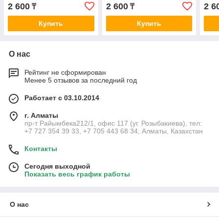
2 600
2 600
2 6
₸
₸
Купить
Купить
О нас
Рейтинг не сформирован
Менее 5 отзывов за последний год
Работает с 03.10.2014
г. Алматы
пр-т Райымбека212/1, офис 117 (уг. Розыбакиева), тел:
+7 727 354 39 33, +7 705 443 68 34, Алматы, Казахстан
Контакты
Сегодня выходной
Показать весь график работы
О нас