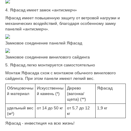
4. Яфасад имеет замок «антисмерч»
Яфасад имеет повышенную защиту от ветровой нагрузки и
механических воздействий, благодаря особенному замку
панелей «антисмерч».
Замковое соединение панелей Яфасад
Замковое соединение винилового сайдинга
5. Яфасад легко монтируется самостоятельно
Монтаж Яфасада схож с монтажом обычного винилового
сайдинга. При этом панели имеют легкий вес.
Облицовочны
Искусственны
Дерево
Яфасад
й материал
й камень (*)
(вагонка/
щепа) (**)
удельный вес
от 14 до 50 кг
от 5,7 до 12
1,9 кг
(м²)
кг
Яфасад - инвестиция на всю жизнь!