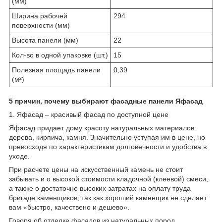
(мм)
Ширина рабочей
294
поверхности (мм)
Высота панели (мм)
22
Кол-во в одной упаковке (шт.)
15
Полезная площадь панели
0,39
(м²)
5 причин, почему выбирают фасадные панели Яфасад
1. Яфасад – красивый фасад по доступной цене
Яфасад придает дому красоту натуральных материалов:
дерева, кирпича, камня. Значительно уступая им в цене, но
превосходя по характеристикам долговечности и удобства в
уходе.
При расчете цены на искусственный камень не стоит
забывать и о высокой стоимости кладочной (клеевой) смеси,
а также о достаточно высоких затратах на оплату труда
бригаде каменщиков, так как хороший каменщик не сделает
вам «быстро, качествено и дешево».
Говоря об отделке фасадов из натуральных пород