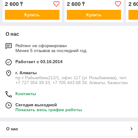
2 600
2 600
2 6
₸
₸
Купить
Купить
О нас
Рейтинг не сформирован
Менее 5 отзывов за последний год
Работает с 03.10.2014
г. Алматы
пр-т Райымбека212/1, офис 117 (уг. Розыбакиева), тел:
+7 727 354 39 33, +7 705 443 68 34, Алматы, Казахстан
Контакты
Сегодня выходной
Показать весь график работы
О нас