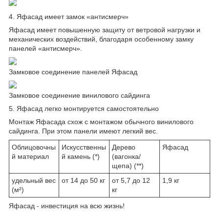
4. Яфасад имеет замок «антисмерч»
Яфасад имеет повышенную защиту от ветровой нагрузки и
механических воздействий, благодаря особенному замку
панелей «антисмерч».
Замковое соединение панелей Яфасад
Замковое соединение винилового сайдинга
5. Яфасад легко монтируется самостоятельно
Монтаж Яфасада схож с монтажом обычного винилового
сайдинга. При этом панели имеют легкий вес.
Облицовочны
Искусственны
Дерево
Яфасад
й материал
й камень (*)
(вагонка/
щепа) (**)
удельный вес
от 14 до 50 кг
от 5,7 до 12
1,9 кг
(м²)
кг
Яфасад - инвестиция на всю жизнь!